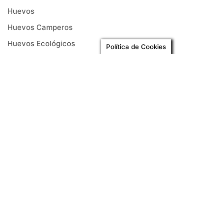
Huevos
Huevos Camperos
Huevos Ecológicos
Política de Cookies
Islas Canarias
Granja Avícola Teror ha sido la granja de los canarios
durante 50 años. Pero no nos conformamos con tener
una larga y buena historia. Nos hemos adaptado a los